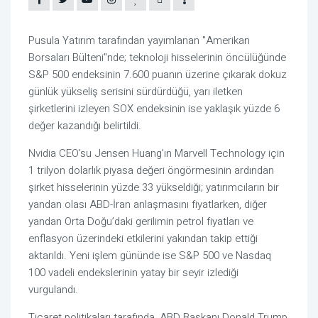
Pusula Yatırım tarafından yayımlanan "Amerikan
Borsaları Bülteni"nde; teknoloji hisselerinin öncülüğünde
S&P 500 endeksinin 7.600 puanın üzerine çıkarak dokuz
günlük yükseliş serisini sürdürdüğü, yarı iletken
şirketlerini izleyen SOX endeksinin ise yaklaşık yüzde 6
değer kazandığı belirtildi.
Nvidia CEO’su Jensen Huang’ın Marvell Technology için
1 trilyon dolarlık piyasa değeri öngörmesinin ardından
şirket hisselerinin yüzde 33 yükseldiği; yatırımcıların bir
yandan olası ABD-İran anlaşmasını fiyatlarken, diğer
yandan Orta Doğu’daki gerilimin petrol fiyatları ve
enflasyon üzerindeki etkilerini yakından takip ettiği
aktarıldı. Yeni işlem gününde ise S&P 500 ve Nasdaq
100 vadeli endekslerinin yatay bir seyir izlediği
vurgulandı.
Ticaret politikaları tarafında, ABD Başkanı Donald Trump