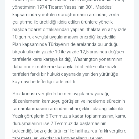
yönetiminin 1974 Ticaret Yasası'nın 301. Maddesi
kapsamında yürütülen soruşturmanın ardından, zorla
çalıştırma ile üretildiği iddia edilen ürünlere yönelik
başlıca ticaret ortaklarından yapılan ithalata en az yüzde
10 gümrük vergisi uygulanmasını önerdiği kaydedildi.
Plan kapsamında Türkiye’nin de aralarında bulunduğu
birçok ülkenin yüzde 10 ile yüzde 12,5 arasında değişen
tarifelerle karşı karşıya kaldığı, Washington yönetiminin
daha önce mahkeme kararıyla iptal edilen ülke bazlı
tarifeleri farklı bir hukuki dayanakla yeniden yürürlüğe
koymayı hedeflediği ifade edildi.
Söz konusu vergilerin hemen uygulanmayacağı,
düzenlemenin kamuoyu görüşleri ve inceleme sürecinin
tamamlanmasının ardından nihai şeklini alacağı bildirildi.
Yazılı görüşlerin 6 Temmuz’a kadar toplanmasının, kamu
duruşmalarının ise 7 Temmuz’da başlamasının
beklendiği; bazı gıda ürünleri ile halihazırda farklı vergilere
tabi metaller, yakıtlar ve kimyasalların ise yeni