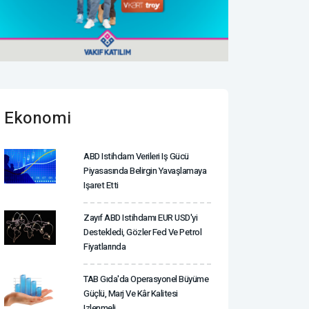
Ekonomi
ABD Istihdam Verileri Iş Gücü
Piyasasında Belirgin Yavaşlamaya
Işaret Etti
Zayıf ABD Istihdamı EUR USD'yi
Destekledi, Gözler Fed Ve Petrol
Fiyatlarında
TAB Gıda'da Operasyonel Büyüme
Güçlü, Marj Ve Kâr Kalitesi
Izlenmeli