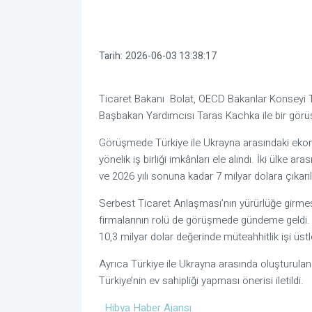
Tarih:
2026-06-03 13:38:17
Ticaret Bakanı
Bolat
, OECD Bakanlar Konseyi 
Başbakan Yardımcısı
Taras Kachka
ile bir gör
Görüşmede Türkiye ile Ukrayna arasındaki ekon
yönelik iş birliği imkânları ele alındı. İki ülke a
ve 2026 yılı sonuna kadar 7 milyar dolara çıkarıl
Serbest Ticaret Anlaşması’nın yürürlüğe girmes
firmalarının rolü de görüşmede gündeme geldi.
10,3 milyar dolar değerinde müteahhitlik işi üstlen
Ayrıca Türkiye ile Ukrayna arasında oluşturula
Türkiye’nin ev sahipliği yapması önerisi iletildi.
Hibya Haber Ajansı