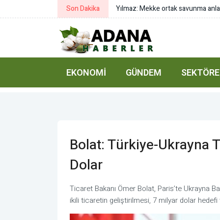
Son Dakika
Bakan Çiftci Sinop’ta temaslarda
EKONOMI
GÜNDEM
SEKTÖRE
Bolat: Türkiye-Ukrayna 
Dolar
Ticaret Bakanı Ömer Bolat, Paris’te Ukrayna B
ikili ticaretin geliştirilmesi, 7 milyar dolar hedef