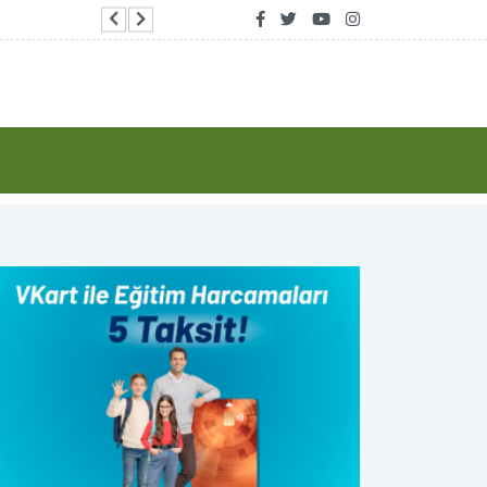
Göcek’te arızalanan tekne KIYEM-5 ile kurtarıl