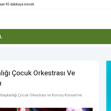
ehitleri için anma mesajı
L
ığı Çocuk Orkestrası Ve
ı
aşkanlığı Çocuk Orkestrası ve Korosu Konseri'ne