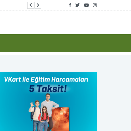
Bakan Gürlek: Türkiye’yi terör kamburundan ta