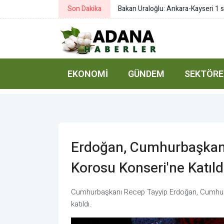
Son Dakika
MSB’den Cengiz Topel ve Erenköy ş
EKONOMI
GÜNDEM
SEKTÖRE
Erdoğan, Cumhurbaşkanl
Korosu Konseri'ne Katıld
Cumhurbaşkanı Recep Tayyip Erdoğan, Cumhurb
katıldı.