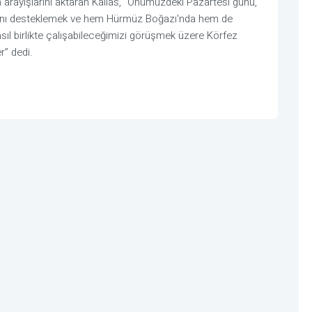
m arayışlarını aktaran Kallas, "Önümüzdeki Pazartesi günü,
asını desteklemek ve hem Hürmüz Boğazı'nda hem de
sıl birlikte çalışabileceğimizi görüşmek üzere Körfez
r” dedi.