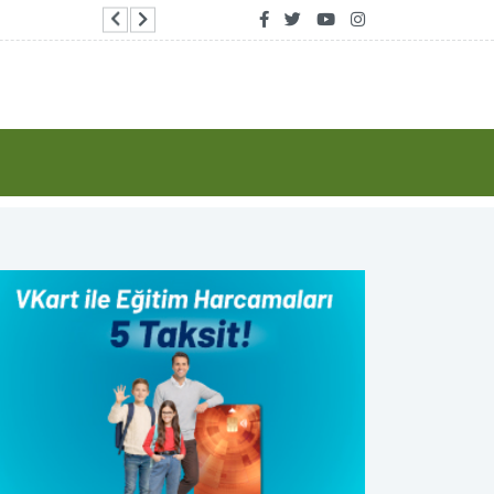
Bakan Bolat: Türkiye Yüzyılı hedefleri doğrult