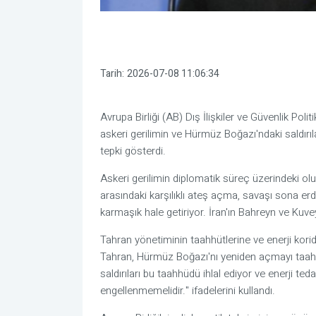
Tarih:
2026-07-08 11:06:34
Avrupa Birliği (AB) Dış İlişkiler ve Güvenlik Poli
askeri gerilimin ve Hürmüz Boğazı'ndaki saldırıla
tepki gösterdi.
Askeri gerilimin diplomatik süreç üzerindeki ol
arasındaki karşılıklı ateş açma, savaşı sona er
karmaşık hale getiriyor. İran'ın Bahreyn ve Kuvey
Tahran yönetiminin taahhütlerine ve enerji kori
Tahran, Hürmüz Boğazı'nı yeniden açmayı taahh
saldırıları bu taahhüdü ihlal ediyor ve enerji te
engellenmemelidir." ifadelerini kullandı.