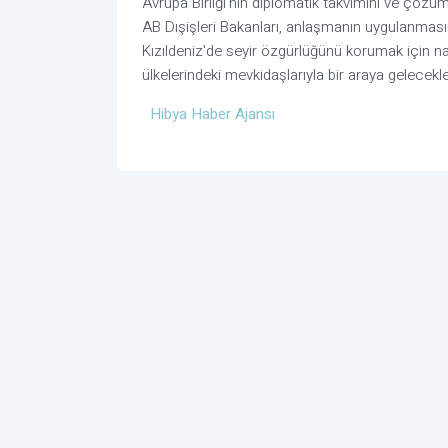
Avrupa Birliği'nin diplomatik takvimini ve çözü
AB Dışişleri Bakanları, anlaşmanın uygulanm
Kızıldeniz'de seyir özgürlüğünü korumak için na
ülkelerindeki mevkidaşlarıyla bir araya gelecekle
Hibya Haber Ajansı