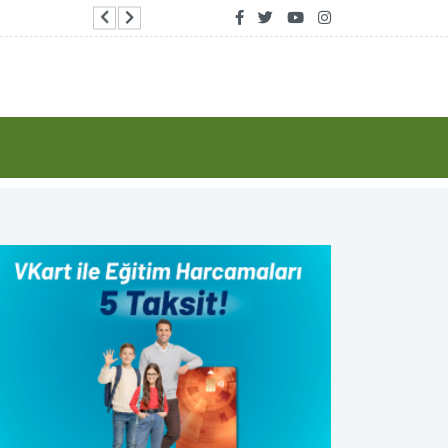
n, Suudi Arabistan’a günübirlik çalışma ziyareti gerçekleştirecek