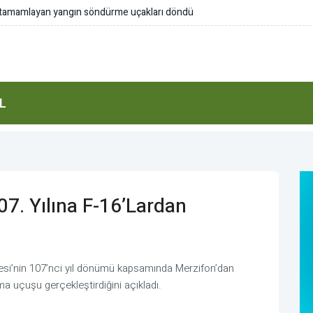
 döndü
Duran: Erdoğa
L
7. Yılına F-16’lardan
si’nin 107’nci yıl dönümü kapsamında Merzifon’dan
 uçuşu gerçekleştirdiğini açıkladı.