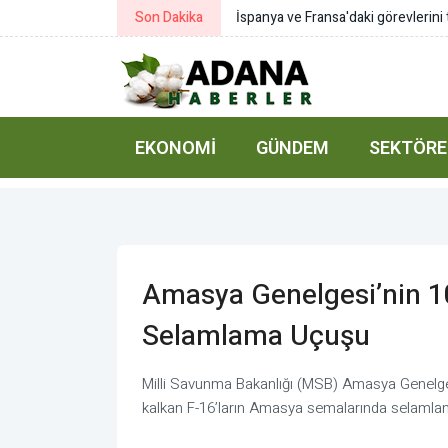
İspanya ve Fransa'daki görevlerini tamamlayan yangın söndürme uçakları
Son Dakika
EKONOMI
GÜNDEM
SEKTÖRE
Amasya Genelgesi’nin 10
Selamlama Uçuşu
Milli Savunma Bakanlığı (MSB) Amasya Genelge
kalkan F-16’ların Amasya semalarında selamlama