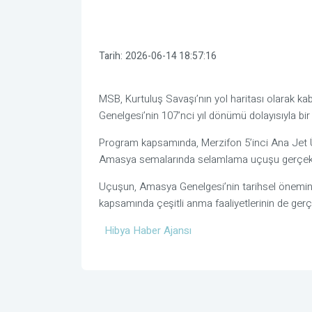
Tarih:
2026-06-14 18:57:16
MSB
, Kurtuluş Savaşı’nın yol haritası olarak ka
Genelgesi’nin 107’nci yıl dönümü dolayısıyla bi
Program kapsamında,
Merzifon 5’inci Ana Jet
Amasya semalarında selamlama uçuşu gerçekleş
Uçuşun, Amasya Genelgesi’nin tarihsel önemine d
kapsamında çeşitli anma faaliyetlerinin de gerçekl
Hibya Haber Ajansı