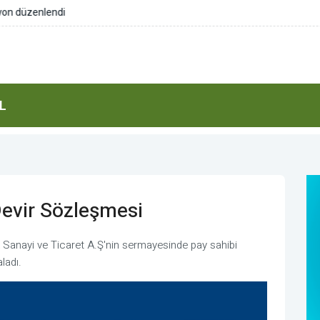
n düzenlendi
L
Devir Sözleşmesi
 Sanayi ve Ticaret A.Ş'nin sermayesinde pay sahibi
ladı.