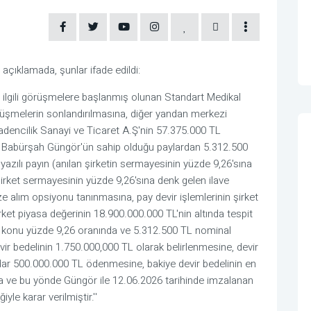
çıklamada, şunlar ifade edildi:
le ilgili görüşmelere başlanmış olunan Standart Medikal
örüşmelerin sonlandırılmasına, diğer yandan merkezi
encilik Sanayi ve Ticaret A.Ş'nin 57.375.000 TL
 Babürşah Güngör'ün sahip olduğu paylardan 5.312.500
zılı payın (anılan şirketin sermayesinin yüzde 9,26'sına
irket sermayesinin yüzde 9,26'sına denk gelen ilave
ze alım opsiyonu tanınmasına, pay devir işlemlerinin şirket
et piyasa değerinin 18.900.000.000 TL'nin altında tespit
re konu yüzde 9,26 oranında ve 5.312.500 TL nominal
vir bedelinin 1.750.000,000 TL olarak belirlenmesine, devir
dar 500.000.000 TL ödenmesine, bakiye devir bedelinin en
 ve bu yönde Güngör ile 12.06.2026 tarihinde imzalanan
le karar verilmiştir.''