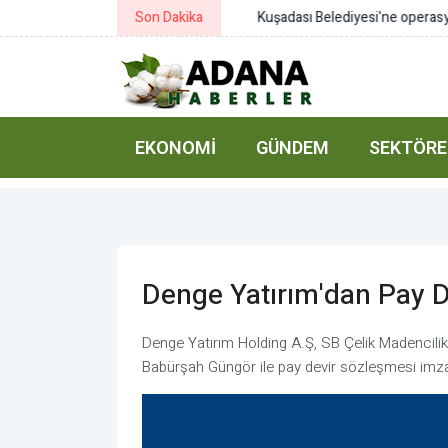
Son Dakika
Kuşadası Belediyesi'ne operasyo
EKONOMI
GÜNDEM
SEKTÖRE
Denge Yatırım'dan Pay 
Denge Yatırım Holding A.Ş, SB Çelik Madencilik
Babürşah Güngör ile pay devir sözleşmesi imza