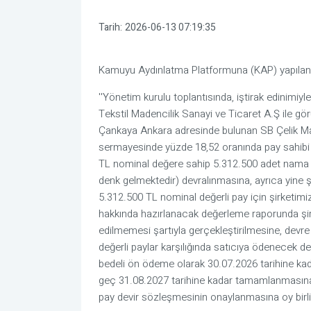
Tarih:
2026-06-13 07:19:35
Kamuyu Aydınlatma Platformuna (KAP) yapılan a
''Yönetim kurulu toplantısında, iştirak edinimiy
Tekstil Madencilik Sanayi ve Ticaret A.Ş ile g
Çankaya Ankara adresinde bulunan SB Çelik Mad
sermayesinde yüzde 18,52 oranında pay sahibi
TL nominal değere sahip 5.312.500 adet nama ya
denk gelmektedir) devralınmasına, ayrıca yine ş
5.312.500 TL nominal değerli pay için şirketimi
hakkında hazırlanacak değerleme raporunda şirk
edilmemesi şartıyla gerçekleştirilmesine, dev
değerli paylar karşılığında satıcıya ödenecek de
bedeli ön ödeme olarak 30.07.2026 tarihine ka
geç 31.08.2027 tarihine kadar tamamlanmasına
pay devir sözleşmesinin onaylanmasına oy birliğiy