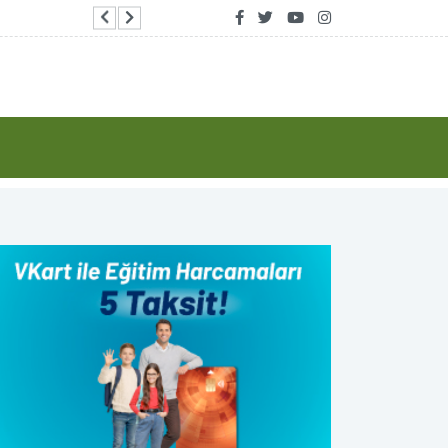
Ticaret Bakanlığı’nın E-Kolay İhracat Platformu’