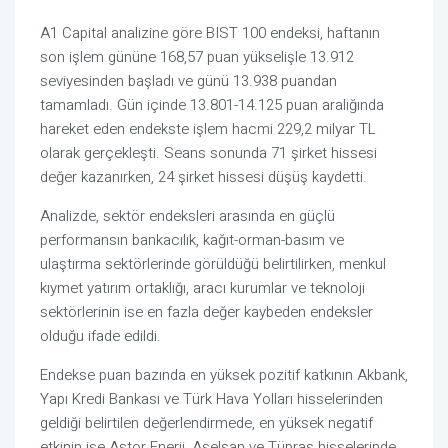
A1 Capital analizine göre BIST 100 endeksi, haftanın
son işlem gününe 168,57 puan yükselişle 13.912
seviyesinden başladı ve günü 13.938 puandan
tamamladı. Gün içinde 13.801-14.125 puan aralığında
hareket eden endekste işlem hacmi 229,2 milyar TL
olarak gerçekleşti. Seans sonunda 71 şirket hissesi
değer kazanırken, 24 şirket hissesi düşüş kaydetti.
Analizde, sektör endeksleri arasında en güçlü
performansın bankacılık, kağıt-orman-basım ve
ulaştırma sektörlerinde görüldüğü belirtilirken, menkul
kıymet yatırım ortaklığı, aracı kurumlar ve teknoloji
sektörlerinin ise en fazla değer kaybeden endeksler
olduğu ifade edildi.
Endekse puan bazında en yüksek pozitif katkının Akbank,
Yapı Kredi Bankası ve Türk Hava Yolları hisselerinden
geldiği belirtilen değerlendirmede, en yüksek negatif
etkinin ise Astor Enerji, Aselsan ve Tüpraş hisselerinde