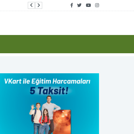
Bakan Göktaş: Şehit aileleri ve gazilerin hassasi