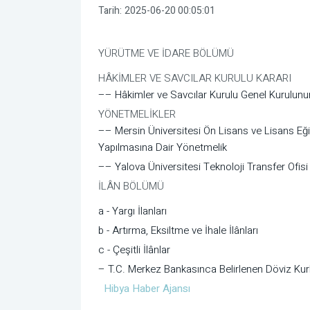
Tarih:
2025-06-20 00:05:01
YÜRÜTME VE İDARE BÖLÜMÜ
HÂKİMLER VE SAVCILAR KURULU KARARI
–– Hâkimler ve Savcılar Kurulu Genel Kurulunun
YÖNETMELİKLER
–– Mersin Üniversitesi Ön Lisans ve Lisans Eği
Yapılmasına Dair Yönetmelik
–– Yalova Üniversitesi Teknoloji Transfer Ofi
İLÂN BÖLÜMÜ
a - Yargı İlanları
b - Artırma, Eksiltme ve İhale İlânları
c - Çeşitli İlânlar
– T.C. Merkez Bankasınca Belirlenen Döviz Kurl
Hibya Haber Ajansı