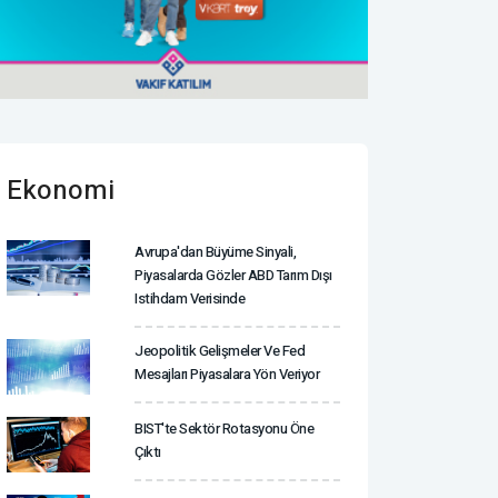
Ekonomi
Avrupa'dan Büyüme Sinyali,
Piyasalarda Gözler ABD Tarım Dışı
Istihdam Verisinde
Jeopolitik Gelişmeler Ve Fed
Mesajları Piyasalara Yön Veriyor
BIST'te Sektör Rotasyonu Öne
Çıktı