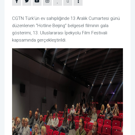
CGTN Türk’ün ev sahipliğinde 13 Aralık Cumartesi günü
düzenlenen “Hotline Beijing” belgesel filminin gala
gösterimi, 13. Uluslararası İpekyolu Film Festivali
kapsamında gerçekleştirildi.