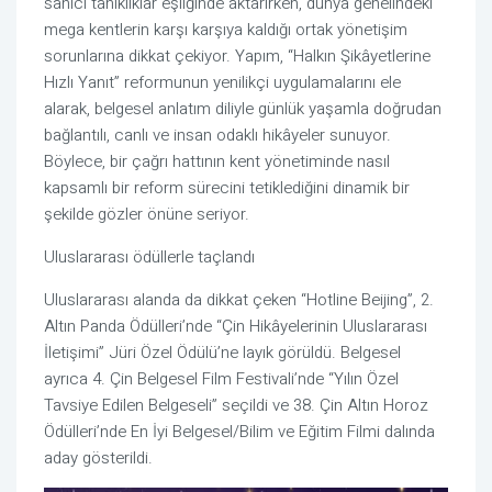
sahici tanıklıklar eşliğinde aktarırken, dünya genelindeki
mega kentlerin karşı karşıya kaldığı ortak yönetişim
sorunlarına dikkat çekiyor. Yapım, “Halkın Şikâyetlerine
Hızlı Yanıt” reformunun yenilikçi uygulamalarını ele
alarak, belgesel anlatım diliyle günlük yaşamla doğrudan
bağlantılı, canlı ve insan odaklı hikâyeler sunuyor.
Böylece, bir çağrı hattının kent yönetiminde nasıl
kapsamlı bir reform sürecini tetiklediğini dinamik bir
şekilde gözler önüne seriyor.
Uluslararası ödüllerle taçlandı
Uluslararası alanda da dikkat çeken “Hotline Beijing”, 2.
Altın Panda Ödülleri’nde “Çin Hikâyelerinin Uluslararası
İletişimi” Jüri Özel Ödülü’ne layık görüldü. Belgesel
ayrıca 4. Çin Belgesel Film Festivali’nde “Yılın Özel
Tavsiye Edilen Belgeseli” seçildi ve 38. Çin Altın Horoz
Ödülleri’nde En İyi Belgesel/Bilim ve Eğitim Filmi dalında
aday gösterildi.