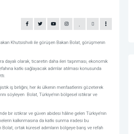
Bakan Khutsishvili ile görüşen Bakan Bolat, görüşmenin
a dayalı olarak, ticaretin daha ileri taşınması, ekonomik
n refahına katkı sağlayacak adımlar atılması konusunda
tti.
stik iş birliğini, her iki ülkenin menfaatlerini gözeterek
nı söyleyen Bolat, Türkiye’nin bölgesel istikrar ve
e bir istikrar ve güven abidesi hâline gelen Türkiye’nin
lkelerin kalkınmasına da katkı sunma iradesi bu
olat, ortak küresel adımların bölgeye barış ve refah