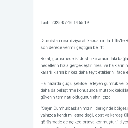
Tarih:
2025-07-16 14:55:19
Gürcistan resmi ziyareti kapsamında Tiflis'te 
son derece verimli geçtiğini belirtti.
Bolat, görüşmede iki dost ülke arasındaki bağlar
hedeflerin hızla gerçekleştirilmesi ve halkları
kararlılıklarını bir kez daha teyit ettiklerini ifade e
Halihazırda güçlü şekilde ilerleyen gümrük ve loji
daha da pekiştirme konusunda mutabık kaldıkları
güvenin teminatı olduğunun altını çizdi.
“Sayın Cumhurbaşkanımızın liderliğinde bölgesind
yalnızca kendi milletine değil, dost ve kardeş ü
görüşmede de açıkça ortaya konmuştur.” diyen B