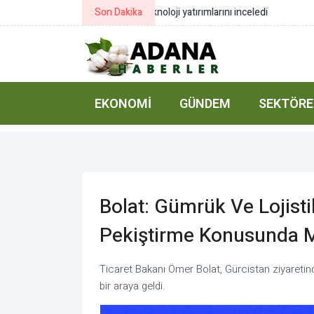
Son Dakika
Görgün: GEKİS’te savunma sanayii te
EKONOMI
GÜNDEM
SEKTÖRE
Bolat: Gümrük Ve Lojisti
Pekiştirme Konusunda M
Ticaret Bakanı Ömer Bolat, Gürcistan ziyaretinde
bir araya geldi.