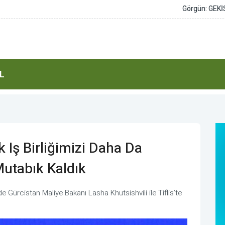
knolojisi sivil alana taşındı
L
k Iş Birliğimizi Daha Da
utabık Kaldık
 Gürcistan Maliye Bakanı Lasha Khutsishvili ile Tiflis’te