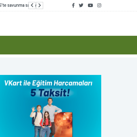
Karar Partisi Genel Başkanı Aydın: İlk işim idam