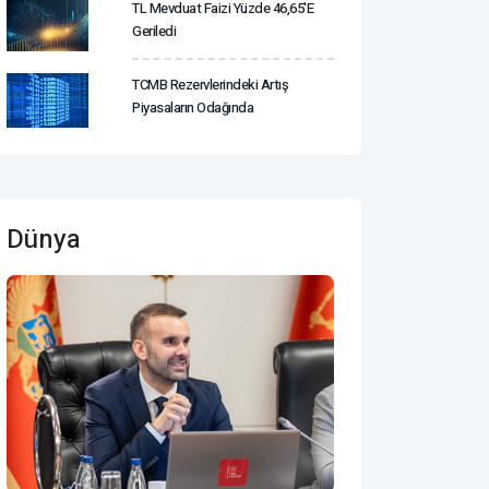
TL Mevduat Faizi Yüzde 46,65'e
Geriledi
TCMB Rezervlerindeki Artış
Piyasaların Odağında
Dünya