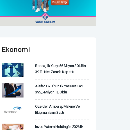
Ekonomi
Bossa, Ilk Yarıyı 56 Milyon 304 Bin
39 TL Net Zararla Kapattı
Alarko GYO'nun Ilk Yarı Net Karı
395,5 Milyon TL Oldu
Özerden Ambalaj, Makine Ve
Ekipmanlarını Sattı
Inveo Yatırım Holding'in 2026 Ilk