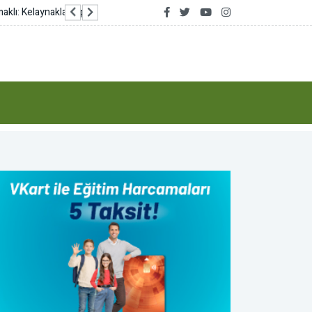
Avcılar’da makine arızası yapan tekne kurtarıldı