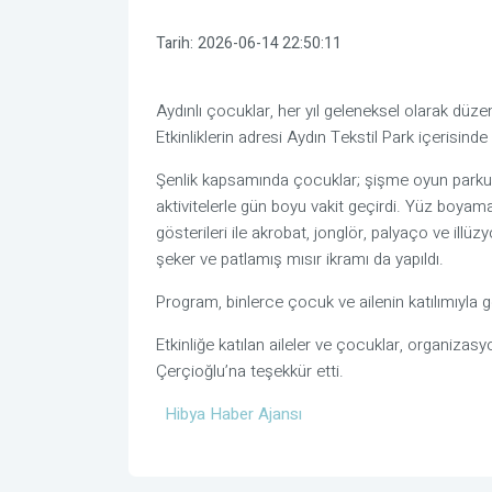
Tarih:
2026-06-14 22:50:11
Aydınlı çocuklar, her yıl geleneksel olarak düzen
Etkinliklerin adresi Aydın Tekstil Park içerisind
Şenlik kapsamında çocuklar; şişme oyun parkurlar
aktivitelerle gün boyu vakit geçirdi. Yüz boyam
gösterileri ile akrobat, jonglör, palyaço ve illü
şeker ve patlamış mısır ikramı da yapıldı.
Program, binlerce çocuk ve ailenin katılımıyla g
Etkinliğe katılan aileler ve çocuklar, organiza
Çerçioğlu
’na teşekkür etti.
Hibya Haber Ajansı