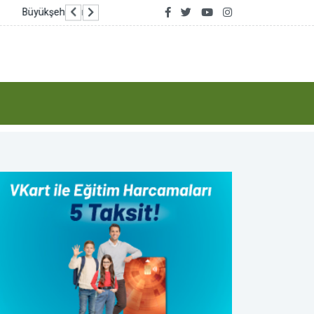
Ankara’da uyuşturucu ve fuhuş soruşturması: 14