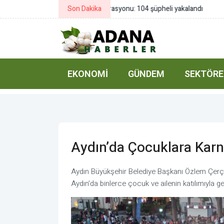
Son Dakika
Büyükşehirden İnegöl'e ulaşım ha
EKONOMI
GÜNDEM
SEKTÖRE
Aydın’da Çocuklara Karn
Aydın Büyükşehir Belediye Başkanı Özlem Çerçi
Aydın’da binlerce çocuk ve ailenin katılımıyla ger