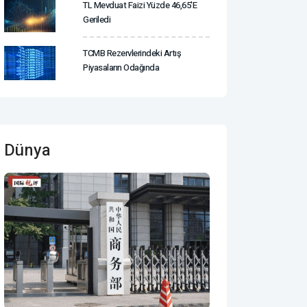
TL Mevduat Faizi Yüzde 46,65'e
Geriledi
TCMB Rezervlerindeki Artış
Piyasaların Odağında
Dünya