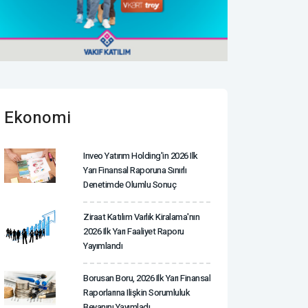
Ekonomi
Inveo Yatırım Holding'in 2026 Ilk
Yarı Finansal Raporuna Sınırlı
Denetimde Olumlu Sonuç
Ziraat Katılım Varlık Kiralama'nın
2026 Ilk Yarı Faaliyet Raporu
Yayımlandı
Borusan Boru, 2026 Ilk Yarı Finansal
Raporlarına Ilişkin Sorumluluk
Beyanını Yayımladı