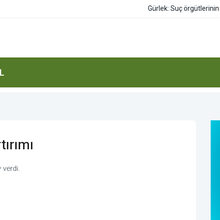
abanlarını da hedef alacağız
L
tırımı
 verdi.