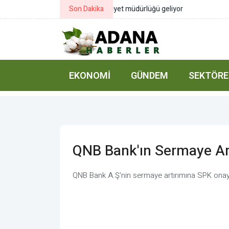
Son Dakika
Gürlek: Suç örgütlerinin finansal t
EKONOMI
GÜNDEM
SEKTÖRE
QNB Bank'ın Sermaye Ar
QNB Bank A.Ş'nin sermaye artırımına SPK onay