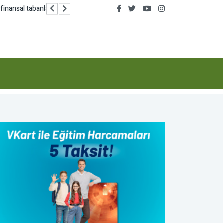
Yumaklı: 81 ilde aile kampları düzenlendi