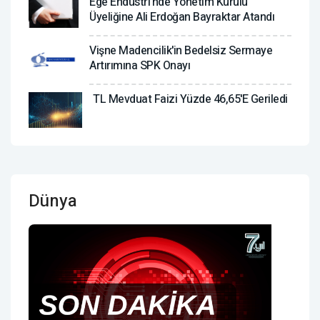
Ege Endüstri'nde Yönetim Kurulu
Üyeliğine Ali Erdoğan Bayraktar Atandı
Vişne Madencilik'in Bedelsiz Sermaye
Artırımına SPK Onayı
TL Mevduat Faizi Yüzde 46,65'e Geriledi
Dünya