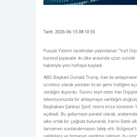
Tarih:
2026-06-15 08:10:55
Pusula Yatırım tarafından yayımlanan "Yurt Dışı
küresel piyasalar iki ülke arasında uzun süredir
haberiyle yeni haftaya başladı.
ABD Başkanı Donald Trump, İran ile anlaşmanı
ücretsiz olarak yeniden ticari gemi trafiğine aç
verdiğini duyurdu. Süreci teyit eden İran Dışişl
televizyonunda bir anlaşmaya varıldığını doğrul
Başbakanı Şahbaz Şerif, resmi imza töreninin 1
açıkladı. Bu gelişmeye paralel olarak, araların
ülke ortak bir çağrıda bulunarak, İran'ın Batılı ül
tamamen sonlandırmasını talep etti. Bölgesel tara
saldırılara ve tırmanan gerilime rağmen, bu resm