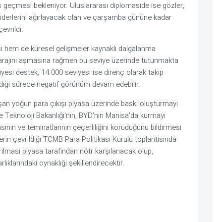
s geçmesi bekleniyor. Uluslararası diplomaside ise gözler,
liderlerini ağırlayacak olan ve çarşamba gününe kadar
evrildi.
ışı hem de küresel gelişmeler kaynaklı dalgalanma
barajını aşmasına rağmen bu seviye üzerinde tutunmakta
yesi destek, 14.000 seviyesi ise direnç olarak takip
adığı sürece negatif görünüm devam edebilir.
şan yoğun para çıkışı piyasa üzerinde baskı oluşturmayı
e Teknoloji Bakanlığı'nın, BYD'nin Manisa'da kurmayı
asının ve teminatlarının geçerliliğini koruduğunu bildirmesi
rin çevrildiği TCMB Para Politikası Kurulu toplantısında
rılması piyasa tarafından nötr karşılanacak olup,
ıklarındaki oynaklığı şekillendirecektir.