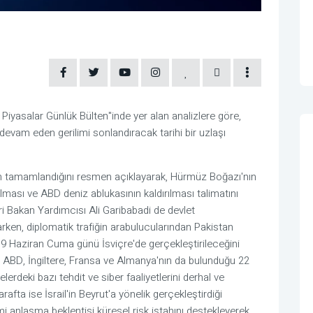
 Piyasalar Günlük Bülten"inde yer alan analizlere göre,
 devam eden gerilimi sonlandıracak tarihi bir uzlaşı
n tamamlandığını resmen açıklayarak, Hürmüz Boğazı'nın
ılması ve ABD deniz ablukasının kaldırılması talimatını
eri Bakan Yardımcısı Ali Garibabadi de devlet
arken, diplomatik trafiğin arabulucularından Pakistan
9 Haziran Cuma günü İsviçre'de gerçekleştirileceğini
da ABD, İngiltere, Fransa ve Almanya'nın da bulunduğu 22
kelerdeki bazı tehdit ve siber faaliyetlerini derhal ve
fta ise İsrail'in Beyrut'a yönelik gerçekleştirdiği
i anlaşma beklentisi küresel risk iştahını destekleyerek