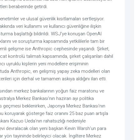
eri beraberinde getirdi.
etimler ve ulusal güvenlik kısıtlamaları sertleşiyor.
ında veri kullanımı ve kullanıcı güvenliğine ilişkin
turma başlattığı bildirildi. WSJ'ye konuşan OpenAI
klarını ve soruşturma kapsamında yetkililerle tam bir
 önemli gelişme ise Anthropic cephesinde yaşandı. Şirket,
at kontrolü talimatı kapsamında, şirket çalışanları dahil
cı uyruklu kişilerin yeni modellere erişiminin
ultuda Anthropic, en gelişmiş yapay zeka modelleri olan
ileri için derhal ve tamamen askıya aldığını ilan etti.
ından merkez bankalarının yoğun faiz maratonu ve
vustralya Merkez Bankası'nın haziran ayı politika
pas geçmesi beklenirken, Japonya Merkez Bankası'nın
nu koruyarak gösterge faiz oranını 25 baz puan artışla
kanı Kazuo Ueda'nın rahatsızlığı nedeniyle
vi devralacak olan yeni başkan Kevin Warsh'un para
ar yön tayininde belirleyici olacak. İngiltere Merkez