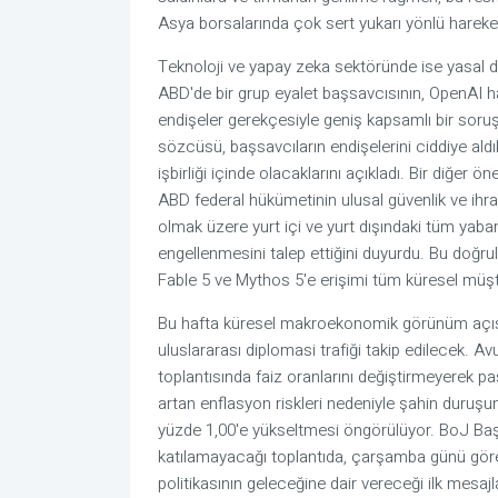
Asya borsalarında çok sert yukarı yönlü hareketl
Teknoloji ve yapay zeka sektöründe ise yasal den
ABD'de bir grup eyalet başsavcısının, OpenAI hakk
endişeler gerekçesiyle geniş kapsamlı bir soruş
sözcüsü, başsavcıların endişelerini ciddiye aldı
işbirliği içinde olacaklarını açıkladı. Bir diğer
ABD federal hükümetinin ulusal güvenlik ve ihrac
olmak üzere yurt içi ve yurt dışındaki tüm yaban
engellenmesini talep ettiğini duyurdu. Bu doğr
Fable 5 ve Mythos 5'e erişimi tüm küresel müşter
Bu hafta küresel makroekonomik görünüm açıs
uluslararası diplomasi trafiği takip edilecek. A
toplantısında faiz oranlarını değiştirmeyerek 
artan enflasyon riskleri nedeniyle şahin duruşu
yüzde 1,00'e yükseltmesi öngörülüyor. BoJ Baş
katılamayacağı toplantıda, çarşamba günü göre
politikasının geleceğine dair vereceği ilk mesajl