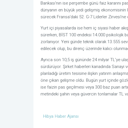
Bankası'nın ise perşembe günü faiz kararını pa
dünyanın en büyük yedi gelişmiş ekonomisinin 
sürecek Fransa'daki 52. G-7 Liderler Zirvesi'ne ç
Yurt içi piyasalarda ise hem iç siyasi haber ak
sürerken, BİST 100 endeksi 14.000 psikolojik 
zorlanıyor. Yeni günde teknik olarak 13.555 sevi
edilecek olup, bu direnç üzerinde kalıcı olunm
Ayrıca son 10,5 iş gününde 24 milyar TL’ye ula
sürdürüyor. Şirket haberleri kanadında Sanayi v
planladığı üretim tesisine ilişkin yatırım anlaşm
öne çıkan gelişme oldu. Bugün yurt içinde gözle
ise faizin pas geçilmesi veya 300 baz puan artı
metindeki şahin veya güvercin tonlamalar TL varl
Hibya Haber Ajansı